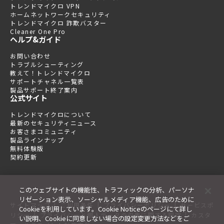
トレンドマイクロ VPN
ホームネットワークセキュリティ
トレンドマイクロ 詐欺バスター
Cleaner One Pro
ヘルプ&ガイド
お問い合わせ
トラブルシューティング
教えて！トレンドマイクロ
サポートチャネル一覧表
製品サポート終了案内
公式サイト
トレンドマイクロについて
最新のセキュリティニュース
お客さまコミュニティ
製品ラインナップ
無料体験版
契約更新
このウェブサイトの機能性、トラフィックの分析、パーソナ
リゼーション表示、ソーシャルメディア機能、広告のために
|
|
|
サイトマップ
ご利用条件
プライバシーポリシー
サービスポ
Cookieを利用しています。Cookie Noticeのページにて詳し
|
|
リシー
プライバシーと個人データの収集に関する規定
カスタ
い説明、Cookieに同意しない場合の設定変更方法などをご