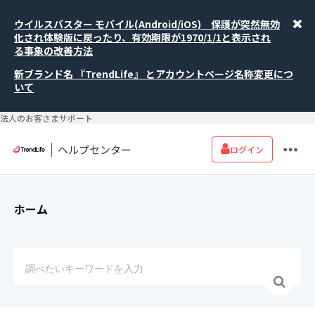
ウイルスバスター モバイル(Android/iOS) 保護が突然無効
化され体験版に戻ったり、有効期限が1970/1/1と表示され
る事象の改善方法
新ブランド名 『TrendLife』 とアカウントページ名称変更につ
いて
法人のお客さまサポート
ヘルプセンター
ログイン
ホーム