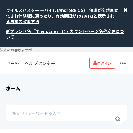
ウイルスバスター モバイル(Android/iOS) 保護が突然無効
化され体験版に戻ったり、有効期限が1970/1/1と表示され
る事象の改善方法
新ブランド名 『TrendLife』 とアカウントページ名称変更につ
いて
法人のお客さまサポート
ヘルプセンター
ログイン
ホーム