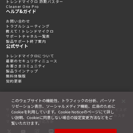
トレンドマイクロ 詐欺バスター
Cleaner One Pro
ヘルプ&ガイド
お問い合わせ
トラブルシューティング
教えて！トレンドマイクロ
サポートチャネル一覧表
製品サポート終了案内
公式サイト
トレンドマイクロについて
最新のセキュリティニュース
お客さまコミュニティ
製品ラインナップ
無料体験版
契約更新
このウェブサイトの機能性、トラフィックの分析、パーソナ
リゼーション表示、ソーシャルメディア機能、広告のために
|
|
|
サイトマップ
ご利用条件
プライバシーポリシー
サービスポ
Cookieを利用しています。Cookie Noticeのページにて詳し
|
|
リシー
プライバシーと個人データの収集に関する規定
カスタ
い説明、Cookieに同意しない場合の設定変更方法などをご
マーハラスメント対応方針
覧いただけます。