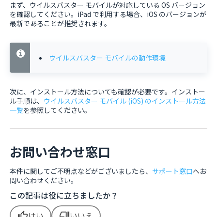
まず、ウイルスバスター モバイルが対応している OS バージョン
を確認してください。iPad で利用する場合、iOS のバージョンが
最新であることが推奨されます。
ウイルスバスター モバイルの動作環境
次に、インストール方法についても確認が必要です。インストー
ル手順は、
ウイルスバスター モバイル (iOS) のインストール方法
一覧
を参照してください。
お問い合わせ窓口
本件に関してご不明点などがございましたら、
サポート窓口
へお
問い合わせください。
この記事は役に立ちましたか？
はい
いいえ
thumb_up
thumb_down