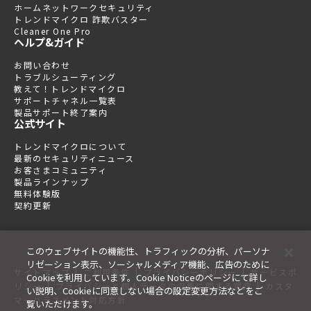
ホームネットワークセキュリティ
トレンドマイクロ 詐欺バスター
Cleaner One Pro
ヘルプ&ガイド
お問い合わせ
トラブルシューティング
教えて！トレンドマイクロ
サポートチャネル一覧表
製品サポート終了案内
公式サイト
トレンドマイクロについて
最新のセキュリティニュース
お客さまコミュニティ
製品ラインナップ
無料体験版
契約更新
このウェブサイトの機能性、トラフィックの分析、パーソナ
リゼーション表示、ソーシャルメディア機能、広告のために
|
|
|
サイトマップ
ご利用条件
プライバシーポリシー
サービスポ
Cookieを利用しています。Cookie Noticeのページにて詳し
|
|
リシー
プライバシーと個人データの収集に関する規定
カスタ
い説明、Cookieに同意しない場合の設定変更方法などをご
マーハラスメント対応方針
覧いただけます。