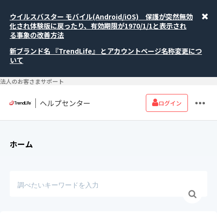
ウイルスバスター モバイル(Android/iOS) 保護が突然無効
化され体験版に戻ったり、有効期限が1970/1/1と表示され
る事象の改善方法
新ブランド名 『TrendLife』 とアカウントページ名称変更につ
いて
法人のお客さまサポート
ヘルプセンター
ログイン
ホーム