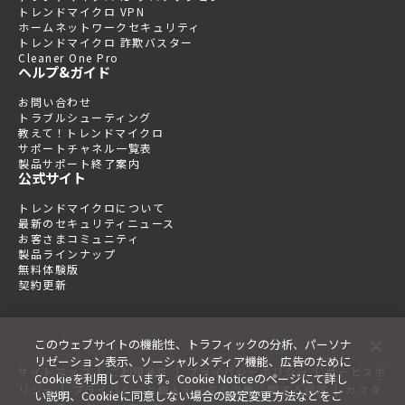
トレンドマイクロ VPN
ホームネットワークセキュリティ
トレンドマイクロ 詐欺バスター
Cleaner One Pro
ヘルプ&ガイド
お問い合わせ
トラブルシューティング
教えて！トレンドマイクロ
サポートチャネル一覧表
製品サポート終了案内
公式サイト
トレンドマイクロについて
最新のセキュリティニュース
お客さまコミュニティ
製品ラインナップ
無料体験版
契約更新
このウェブサイトの機能性、トラフィックの分析、パーソナ
リゼーション表示、ソーシャルメディア機能、広告のために
|
|
|
サイトマップ
ご利用条件
プライバシーポリシー
サービスポ
Cookieを利用しています。Cookie Noticeのページにて詳し
|
|
リシー
プライバシーと個人データの収集に関する規定
カスタ
い説明、Cookieに同意しない場合の設定変更方法などをご