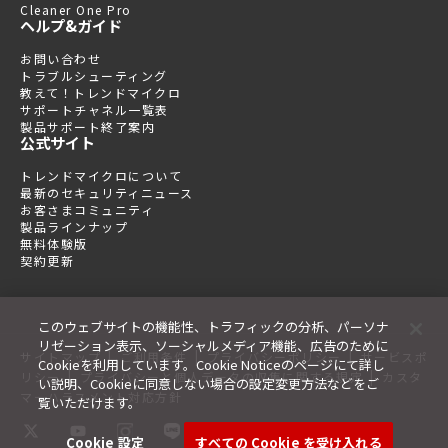
Cleaner One Pro
ヘルプ&ガイド
お問い合わせ
トラブルシューティング
教えて！トレンドマイクロ
サポートチャネル一覧表
製品サポート終了案内
公式サイト
トレンドマイクロについて
最新のセキュリティニュース
お客さまコミュニティ
製品ラインナップ
無料体験版
契約更新
このウェブサイトの機能性、トラフィックの分析、パーソナ
リゼーション表示、ソーシャルメディア機能、広告のために
|
|
|
サイトマップ
ご利用条件
プライバシーポリシー
サービスポ
Cookieを利用しています。Cookie Noticeのページにて詳し
|
|
リシー
プライバシーと個人データの収集に関する規定
カスタ
い説明、Cookieに同意しない場合の設定変更方法などをご
マーハラスメント対応方針
覧いただけます。
Cookie 設定
すべての Cookie を受け入れる