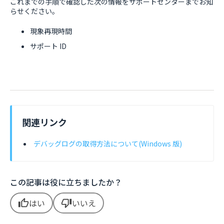
これまでの手順で確認した次の情報をサポートセンターまでお知
らせください。
現象再現時間
サポート ID
関連リンク
デバッグログの取得方法について(Windows 版)
この記事は役に立ちましたか？
はい
いいえ
thumb_up
thumb_down