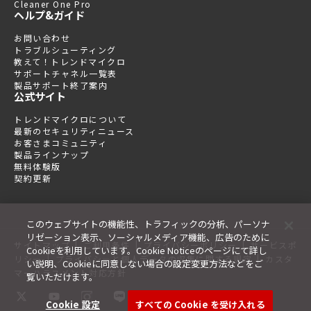
Cleaner One Pro
ヘルプ&ガイド
お問い合わせ
トラブルシューティング
教えて！トレンドマイクロ
サポートチャネル一覧表
製品サポート終了案内
公式サイト
トレンドマイクロについて
最新のセキュリティニュース
お客さまコミュニティ
製品ラインナップ
無料体験版
契約更新
このウェブサイトの機能性、トラフィックの分析、パーソナ
リゼーション表示、ソーシャルメディア機能、広告のために
|
|
|
サイトマップ
ご利用条件
プライバシーポリシー
サービスポ
Cookieを利用しています。Cookie Noticeのページにて詳し
|
|
リシー
プライバシーと個人データの収集に関する規定
カスタ
い説明、Cookieに同意しない場合の設定変更方法などをご
マーハラスメント対応方針
覧いただけます。
Cookie 設定
すべての Cookie を受け入れる