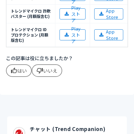
ア
Play
App
トレンドマイクロ 詐欺
スト
バスター (月額版含む)
Store
ア
Play
トレンドマイクロ ID
App
スト
プロテクション (月額
Store
版含む)
ア
この記事は役に立ちましたか？
はい
いいえ
thumb_up
thumb_down
チャット (Trend Companion)