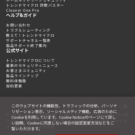
トレンドマイクロ 詐欺バスター
Cleaner One Pro
ヘルプ&ガイド
お問い合わせ
トラブルシューティング
教えて！トレンドマイクロ
サポートチャネル一覧表
製品サポート終了案内
公式サイト
トレンドマイクロについて
最新のセキュリティニュース
お客さまコミュニティ
製品ラインナップ
無料体験版
契約更新
このウェブサイトの機能性、トラフィックの分析、パーソナ
リゼーション表示、ソーシャルメディア機能、広告のために
|
|
|
サイトマップ
ご利用条件
プライバシーポリシー
サービスポ
Cookieを利用しています。Cookie Noticeのページにて詳し
|
|
リシー
プライバシーと個人データの収集に関する規定
カスタ
い説明、Cookieに同意しない場合の設定変更方法などをご
マーハラスメント対応方針
覧いただけます。