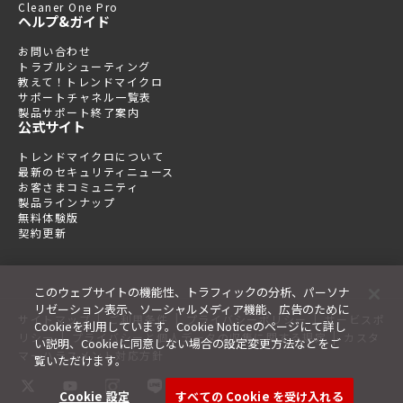
Cleaner One Pro
ヘルプ&ガイド
お問い合わせ
トラブルシューティング
教えて！トレンドマイクロ
サポートチャネル一覧表
製品サポート終了案内
公式サイト
トレンドマイクロについて
最新のセキュリティニュース
お客さまコミュニティ
製品ラインナップ
無料体験版
契約更新
このウェブサイトの機能性、トラフィックの分析、パーソナ
リゼーション表示、ソーシャルメディア機能、広告のために
|
|
|
サイトマップ
ご利用条件
プライバシーポリシー
サービスポ
Cookieを利用しています。Cookie Noticeのページにて詳し
|
|
リシー
プライバシーと個人データの収集に関する規定
カスタ
い説明、Cookieに同意しない場合の設定変更方法などをご
マーハラスメント対応方針
覧いただけます。
Cookie 設定
すべての Cookie を受け入れる