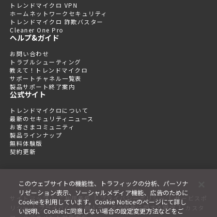
トレンドマイクロ VPN
ホームネットワークセキュリティ
トレンドマイクロ 詐欺バスター
Cleaner One Pro
ヘルプ&ガイド
お問い合わせ
トラブルシューティング
教えて！トレンドマイクロ
サポートチャネル一覧表
製品サポート終了案内
公式サイト
トレンドマイクロについて
最新のセキュリティニュース
お客さまコミュニティ
製品ラインナップ
無料体験版
契約更新
このウェブサイトの機能性、トラフィックの分析、パーソナ
リゼーション表示、ソーシャルメディア機能、広告のために
|
|
|
サイトマップ
ご利用条件
プライバシーポリシー
サービスポ
Cookieを利用しています。Cookie Noticeのページにて詳し
|
|
リシー
プライバシーと個人データの収集に関する規定
カスタ
い説明、Cookieに同意しない場合の設定変更方法などをご