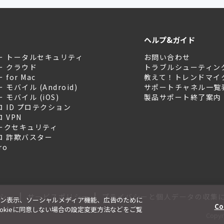
ヘルプ&ガイド
ー トータルセキュリティ
お問い合わせ
ー クラウド
トラブルシューティン
for Mac
教えて！トレンドマイ
モバイル (Android)
サポートチャネル一覧
モバイル (iOS)
製品サポート終了案内
 ID プロテクション
 VPN
ークセキュリティ
ロ 詐欺バスター
ro
|
|
シー
サービスポリシー
プライバシーと個人データの収集
ン表示、ソーシャルメディア機能、広告のために
Co
、Cookieに同意しない場合の設定変更方法などをご覧
Copyri