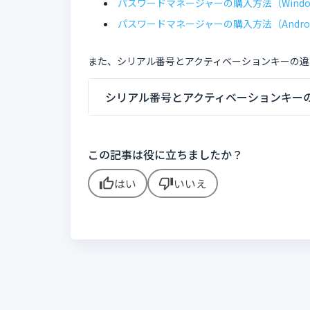
パスワードマネージャーの購入方法（Windows
パスワードマネージャーの購入方法（Android
また、シリアル番号とアクティベーションキーの違
シリアル番号とアクティベーションキー
この記事は役に立ちましたか？
はい
いいえ
thumb_up
thumb_down