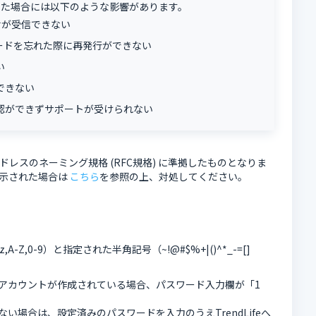
った場合には以下のような影響があります。
らせが受信できない
パスワードを忘れた際に再発行ができない
い
できない
認ができずサポートが受けられない
レスのネーミング規格 (RFC規格) に準拠したものとなりま
示された場合は
こちら
を参照の上、対処してください。
,0-9）と指定された半角記号（~!@#$%+|()^*_-=[]
fe アカウントが作成されている場合、パスワード入力欄が「1
がない場合は、設定済みのパスワードを入力のうえTrendLifeへ