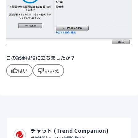
この記事は役に立ちましたか？
はい
いいえ
thumb_up
thumb_down
チャット (Trend Companion)
受付時間 | 365日 24時間自動応答