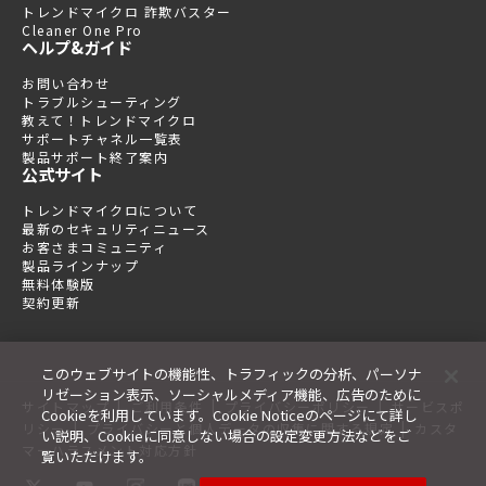
トレンドマイクロ 詐欺バスター
Cleaner One Pro
ヘルプ&ガイド
お問い合わせ
トラブルシューティング
教えて！トレンドマイクロ
サポートチャネル一覧表
製品サポート終了案内
公式サイト
トレンドマイクロについて
最新のセキュリティニュース
お客さまコミュニティ
製品ラインナップ
無料体験版
契約更新
このウェブサイトの機能性、トラフィックの分析、パーソナ
リゼーション表示、ソーシャルメディア機能、広告のために
|
|
|
サイトマップ
ご利用条件
プライバシーポリシー
サービスポ
Cookieを利用しています。Cookie Noticeのページにて詳し
|
|
リシー
プライバシーと個人データの収集に関する規定
カスタ
い説明、Cookieに同意しない場合の設定変更方法などをご
マーハラスメント対応方針
覧いただけます。