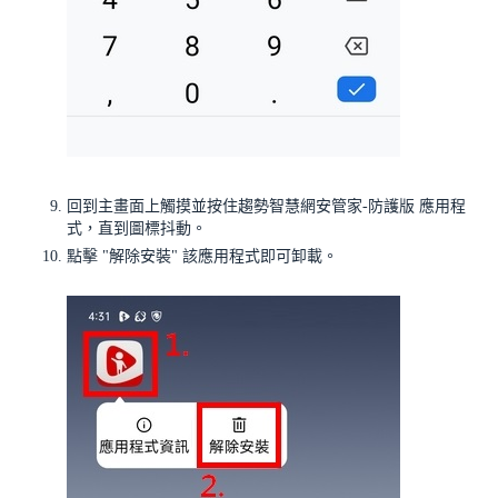
回到主畫面上觸摸並按住趨勢智慧網安管家-防護版 應用程
式，直到圖標抖動。
點擊 "解除安裝" 該應用程式即可卸載。