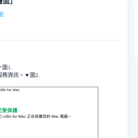
主畫面」
畫面
▼
圖1.
服務資訊。▼
圖2.