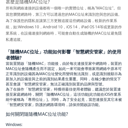
甚麼是隨機MAC位址?
所有與網絡連接的設備都有一個唯一的實體位址，稱為"MAC位址"。但
當您瀏覽網路時，第三方可以透過您的MAC位址來識別您與您的設備。
為了保護您的隱私並讓第三方更難追蹤這些網絡設備，較新的作業系
統，如:Windows 10，Android 10，iOS 14，iPad OS 14等或更新的作
業系統，在設備連接到網絡時，可能會自動生成隨機的MAC位址避免隱
私遭追蹤。
「隨機MAC位址」功能如何影響「智慧網安管家」的使用
者體驗?
當裝置開啟「隨機MAC」功能後，由於每次連接至家中網路時，裝置的
MAC位址會隨機產生而不固定，如此一來可能會導致家用網絡中原本可
正常識別的設備因為MAC位址變化而變得無法識別，或是識別後顯示為
新加入的設備並與之前的識別結果產生重覆。同時，在極少數的情況下
甚至會讓「智慧網安管家」無法正確識別裝置的品牌與型號。
為了在操作「智慧網安管家」時獲得最佳使用者體驗，建議您於裝置連
接至家庭網絡時，關閉「隨機MAC位址」這項功能(此功能在iOS作業系
統中被稱為「專用位址」)。同時，為了安全起見，當您連接至其它未被
「智慧網安管家」防護的網路環境時，請保持開啟該功能。
如何關閉隨隨機MAC位址功能?
Windows: