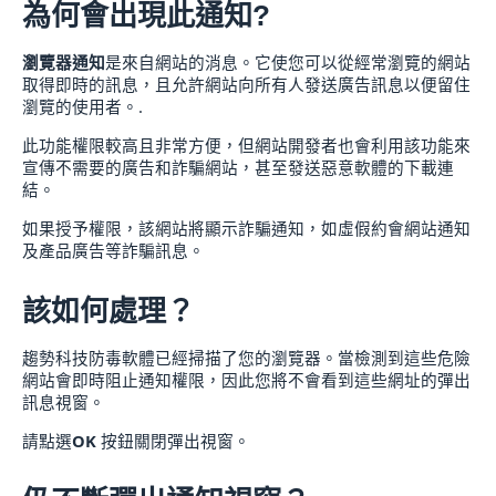
為何會出現此通知?
瀏覽器通知
是來自網站的消息。它使您可以從經常瀏覽的網站
取得即時的訊息，且允許網站向所有人發送廣告訊息以便留住
瀏覽的使用者。.
此功能權限較高且非常方便，但網站開發者也會利用該功能來
宣傳不需要的廣告和詐騙網站，甚至發送惡意軟體的下載連
結。
如果授予權限，該網站將顯示詐騙通知，如虛假約會網站通知
及產品廣告等詐騙訊息。
該如何處理？
趨勢科技防毒軟體已經掃描了您的瀏覽器。當檢測到這些危險
網站會即時阻止通知權限，因此您將不會看到這些網址的彈出
訊息視窗。
請點選
OK
按鈕關閉彈出視窗。