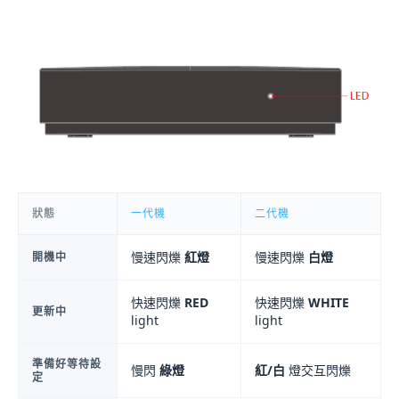
狀態
一代機
二代機
慢速閃爍
紅燈
慢速閃爍
白燈
開機中
快速閃爍
RED
快速閃爍
WHITE
更新中
light
light
準備好等待設
慢閃
綠燈
紅/白
燈交互閃爍
定