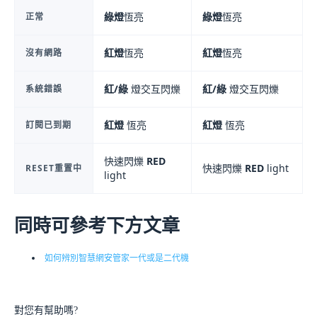
綠燈
恆亮
綠燈
恆亮
正常
紅燈
恆亮
紅燈
恆亮
沒有網路
紅/綠
燈交互閃爍
紅/綠
燈交互閃爍
系統錯誤
紅燈
恆亮
紅燈
恆亮
訂閱已到期
快速閃爍
RED
快速閃爍
RED
light
RESET重置中
light
同時可參考下方文章
如何辨別智慧網安管家一代或是二代機
對您有幫助嗎?